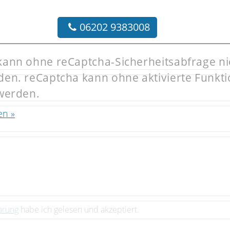
06202 9383008
kann ohne reCaptcha-Sicherheitsabfrage ni
en. reCaptcha kann ohne aktivierte Funkt
 werden.
en »
ärung
habe ich gelesen und akzeptiert.