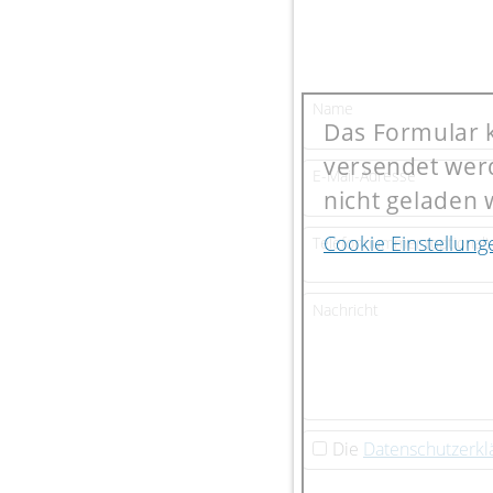
Name
Das Formular 
versendet werd
E-Mail-Adresse
nicht geladen
Cookie Einstellung
Telefonnummer (optional)
Nachricht
Die
Datenschutzerkl